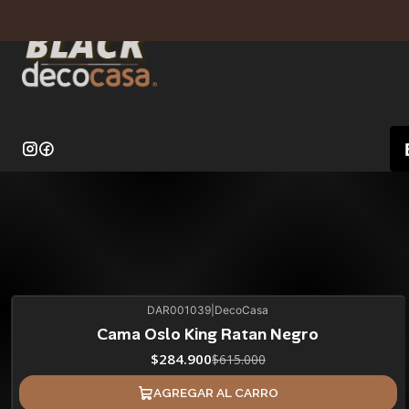
DAR001039
|
DecoCasa
54%
BLACK OFF
Cama Oslo King Ratan Negro
$284.900
$615.000
AGREGAR AL CARRO