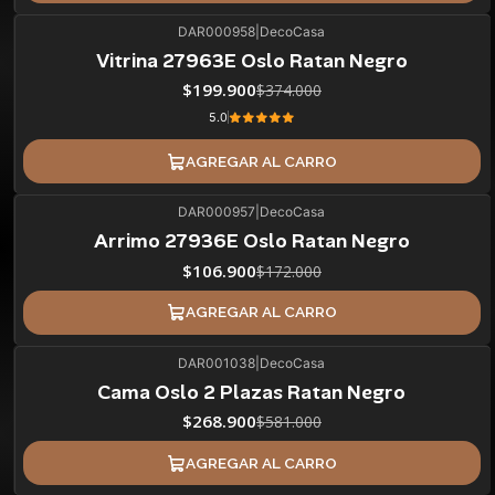
DAR000958
|
DecoCasa
47%
BLACK OFF
Vitrina 27963E Oslo Ratan Negro
ÚLTIMAS UNIDADES
$199.900
$374.000
5.0
AGREGAR AL CARRO
DAR000957
|
DecoCasa
38%
BLACK OFF
Arrimo 27936E Oslo Ratan Negro
$106.900
$172.000
AGREGAR AL CARRO
DAR001038
|
DecoCasa
54%
BLACK OFF
Cama Oslo 2 Plazas Ratan Negro
$268.900
$581.000
AGREGAR AL CARRO