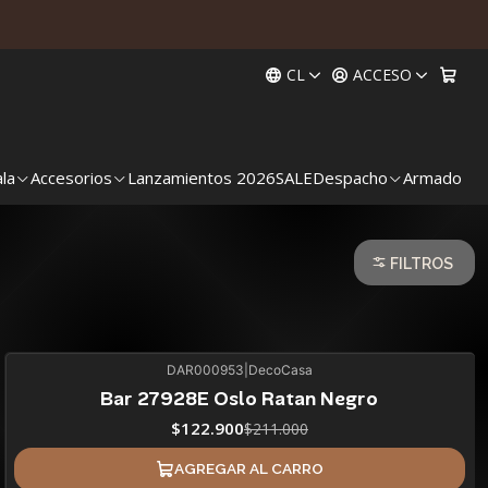
CL
ACCESO
ala
Accesorios
Lanzamientos 2026
SALE
Despacho
Armado
FILTROS
DAR000953
|
DecoCasa
42%
BLACK OFF
Bar 27928E Oslo Ratan Negro
$122.900
$211.000
AGREGAR AL CARRO