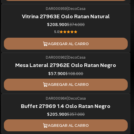
DAR000959
|
DecoCasa
44%
BLACK OFF
Vitrina 27963E Oslo Ratan Natural
$208.900
$374.000
5.0
AGREGAR AL CARRO
DAR000962
|
DecoCasa
46%
BLACK OFF
Mesa Lateral 27962E Oslo Ratan Negro
$57.900
$108.000
AGREGAR AL CARRO
DAR000964
|
DecoCasa
42%
BLACK OFF
Buffet 27969 1.4 Oslo Ratan Negro
ÚLTIMAS UNIDADES
$205.900
$357.000
AGREGAR AL CARRO