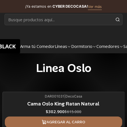
¡Ya estamos en
CYBER DECOCASA!
Ver más
BLACK
Arma tú Comedor
Líneas
Dormitorio
Comedores
S
Linea Oslo
DAR001031
|
DecoCasa
51%
BLACK OFF
Cama Oslo King Ratan Natural
$302.900
$615.000
AGREGAR AL CARRO