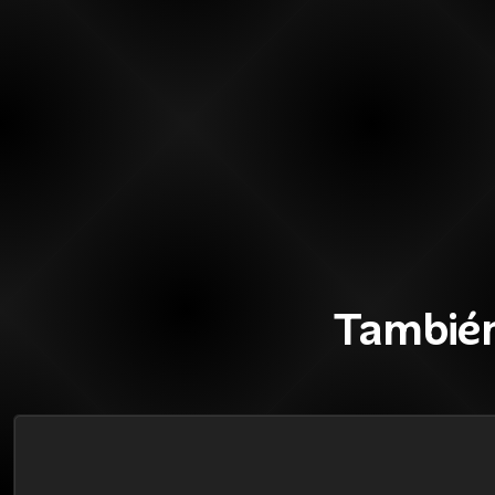
También
65%
BLACK OFF