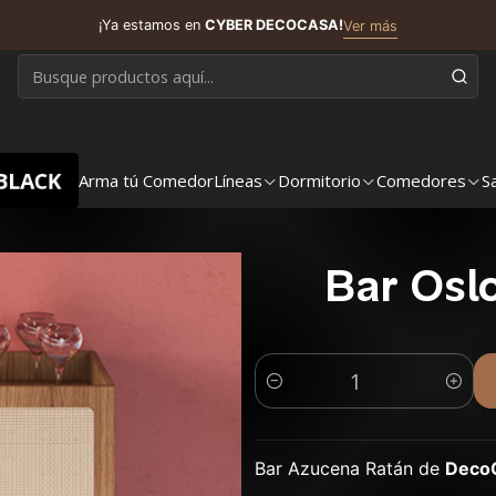
¡Ya estamos en
CYBER DECOCASA!
Ver más
BLACK
Arma tú Comedor
Líneas
Dormitorio
Comedores
S
Bar Osl
Cantidad
Bar Azucena Ratán de
Deco