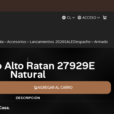
CL
ACCESO
ala
Accesorios
Lanzamientos 2026
SALE
Despacho
Armado
|
o Alto Ratan 27929E
Natural
AGREGAR AL CARRO
DESCRIPCIÓN
Casa.