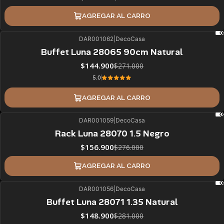
AGREGAR AL CARRO
DAR001062
|
DecoCasa
47%
BLACK OFF
Buffet Luna 28065 90cm Natural
$144.900
$271.000
5.0
AGREGAR AL CARRO
DAR001059
|
DecoCasa
43%
BLACK OFF
Rack Luna 28070 1.5 Negro
$156.900
$276.000
AGREGAR AL CARRO
DAR001056
|
DecoCasa
47%
BLACK OFF
Buffet Luna 28071 1.35 Natural
ÚLTIMAS UNIDADES
$148.900
$281.000