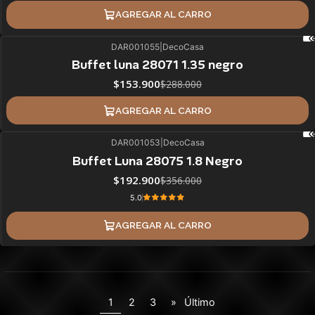
AGREGAR AL CARRO
DAR001055
|
DecoCasa
47%
BLACK OFF
Buffet luna 28071 1.35 negro
$153.900
$288.000
AGREGAR AL CARRO
DAR001053
|
DecoCasa
46%
BLACK OFF
Buffet Luna 28075 1.8 Negro
$192.900
$356.000
5.0
AGREGAR AL CARRO
1
2
3
»
Último