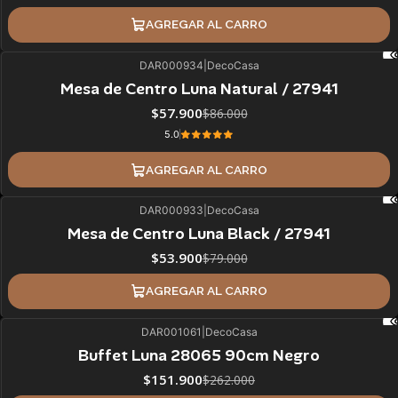
AGREGAR AL CARRO
DAR000934
|
DecoCasa
33%
BLACK OFF
Mesa de Centro Luna Natural / 27941
$57.900
$86.000
5.0
AGREGAR AL CARRO
DAR000933
|
DecoCasa
32%
BLACK OFF
Mesa de Centro Luna Black / 27941
$53.900
$79.000
AGREGAR AL CARRO
DAR001061
|
DecoCasa
42%
BLACK OFF
Buffet Luna 28065 90cm Negro
ÚLTIMAS UNIDADES
$151.900
$262.000