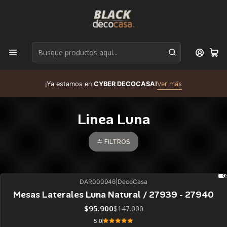
D
¡Ya estamos en
CYBER DECOCASA!
Ver más
R
Linea Luna
FILTROS
DAR000946
|
DecoCasa
35%
BLACK OFF
Mesas Laterales Luna Natural / 27939 - 27940
ÚLTIMAS UNIDADES
$95.900
$147.000
5.0