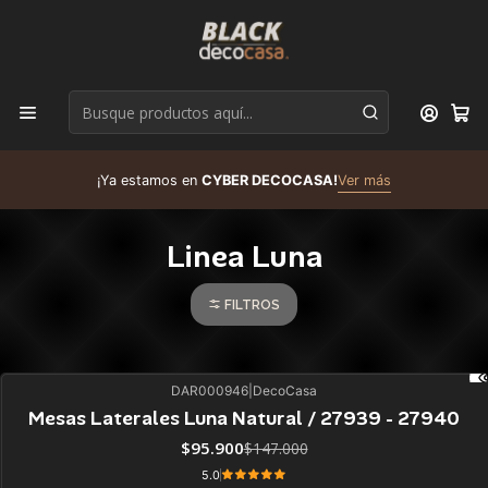
D
¡Ya estamos en
CYBER DECOCASA!
Ver más
R
Linea Luna
FILTROS
DAR000946
|
DecoCasa
35%
BLACK OFF
Mesas Laterales Luna Natural / 27939 - 27940
ÚLTIMAS UNIDADES
$95.900
$147.000
5.0