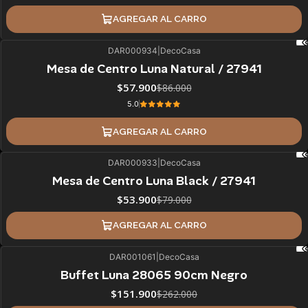
AGREGAR AL CARRO
DAR000934
|
DecoCasa
33%
BLACK OFF
Mesa de Centro Luna Natural / 27941
$57.900
$86.000
5.0
AGREGAR AL CARRO
DAR000933
|
DecoCasa
32%
BLACK OFF
Mesa de Centro Luna Black / 27941
$53.900
$79.000
AGREGAR AL CARRO
DAR001061
|
DecoCasa
42%
BLACK OFF
Buffet Luna 28065 90cm Negro
ÚLTIMAS UNIDADES
$151.900
$262.000