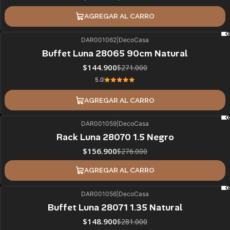
AGREGAR AL CARRO
DAR001062
|
DecoCasa
47%
BLACK OFF
Buffet Luna 28065 90cm Natural
$144.900
$271.000
5.0
AGREGAR AL CARRO
DAR001059
|
DecoCasa
43%
BLACK OFF
Rack Luna 28070 1.5 Negro
$156.900
$276.000
AGREGAR AL CARRO
DAR001056
|
DecoCasa
47%
BLACK OFF
Buffet Luna 28071 1.35 Natural
ÚLTIMAS UNIDADES
$148.900
$281.000