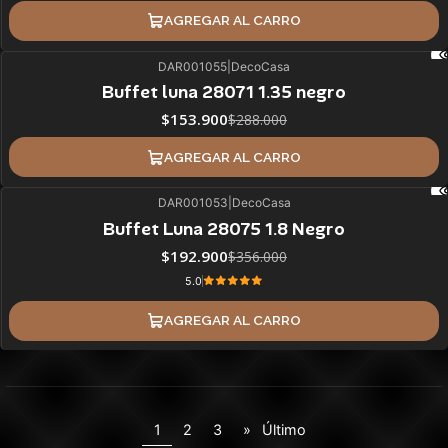
AGREGAR AL CARRO
DAR001055
|
DecoCasa
47%
BLACK OFF
Buffet luna 28071 1.35 negro
$153.900
$288.000
AGREGAR AL CARRO
DAR001053
|
DecoCasa
46%
BLACK OFF
Buffet Luna 28075 1.8 Negro
$192.900
$356.000
5.0
AGREGAR AL CARRO
1
2
3
»
Último