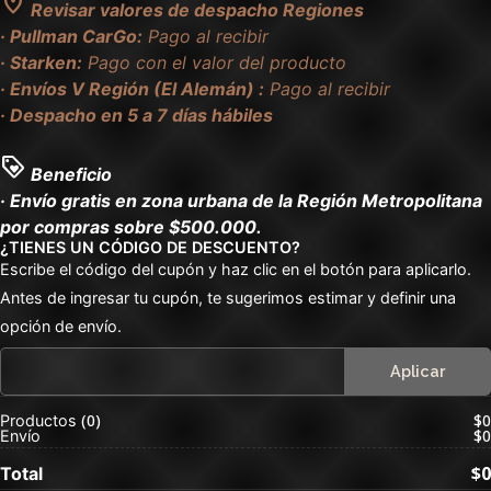
location_on
Revisar valores de despacho Regiones
· Pullman CarGo:
Pago al recibir
· Starken:
Pago con el valor del producto
· Envíos V Región (El Alemán) :
Pago al recibir
· Despacho en 5 a 7 días hábiles
loyalty
Beneficio
· Envío gratis en zona urbana de la Región Metropolitana
por compras sobre $500.000.
¿TIENES UN CÓDIGO DE DESCUENTO?
Escribe el código del cupón y haz clic en el botón para aplicarlo.
Antes de ingresar tu cupón, te sugerimos estimar y definir una
opción de envío.
0
$0
Productos
$0
Envío
$0
Total