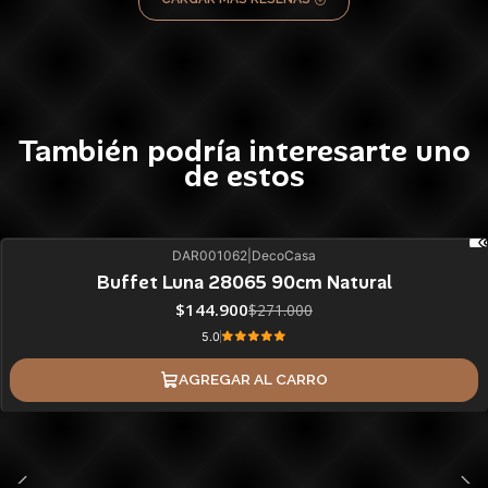
También podría interesarte uno
de estos
DAR001062
|
DecoCasa
47%
BLACK OFF
Buffet Luna 28065 90cm Natural
$144.900
$271.000
5.0
AGREGAR AL CARRO