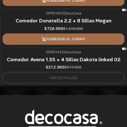
AGREGAR AL CARRO
DPR01402
|
DecoCasa
45%
BLACK OFF
Comedor Donatella 2.2 + 8 Sillas Megan
ÚLTIMAS UNIDADES
$726.900
$1.316.000
AGREGAR AL CARRO
DPR01441
|
DecoCasa
40%
BLACK OFF
Comedor Avena 1.35 + 4 Sillas Dakota linked 02
Agotado
$312.900
$519.900
VER DETALLES