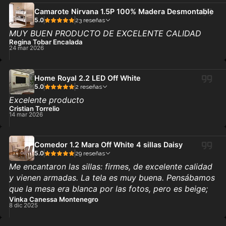
Camarote Nirvana 1.5P 100% Madera Desmontable
5.0
23 reseñas
MUY BUEN PRODUCTO DE EXCELENTE CALIDAD
Regina Tobar Encalada
24 mar 2026
Home Royal 2.2 LED Off White
5.0
2 reseñas
Excelente producto
Cristian Torrelio
14 mar 2026
Comedor 1.2 Mara Off White 4 sillas Daisy
5.0
29 reseñas
Me encantaron las sillas: firmes, de excelente calidad
y vienen armadas. La tela es muy buena. Pensábamos
que la mesa era blanca por las fotos, pero es beige;
igual es muy bonita. Comprar directo en Deco Casa
Vinka Canessa Montenegro
8 dic 2025
fue una buena experiencia: envío rápido, revisan todo
antes de irse y la atención es excelente. La calidad