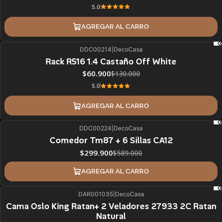
5.0
AGREGAR AL CARRO
DDC00214
|
DecoCasa
53%
BLACK OFF
Rack R516 1.4 Castaño Off White
$60.900
$130.000
5.0
AGREGAR AL CARRO
DDC00224
|
DecoCasa
49%
BLACK OFF
Comedor Tm87 + 6 Sillas CA12
$299.900
$589.000
AGREGAR AL CARRO
DAR001035
|
DecoCasa
50%
BLACK OFF
Cama Oslo King Ratan+ 2 Veladores 27933 2C Ratan
Natural