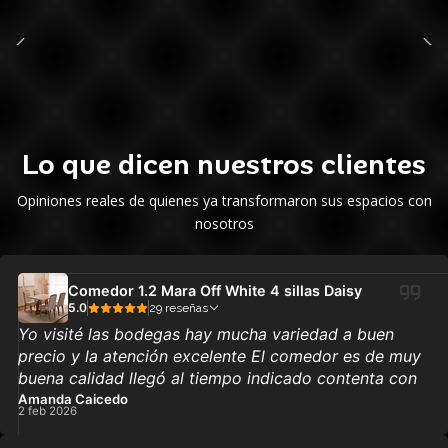
Lo que dicen nuestros clientes
Opiniones reales de quienes ya transformaron sus espacios con
nosotros
Comedor 1.2 Mara Off White 4 sillas Daisy
5.0
29 reseñas
Yo visité las bodegas hay mucha variedad a buen
precio y la atención excelente El comedor es de muy
buena calidad llegó al tiempo indicado contenta con
la atención y el producto si lo recomiendo👍🏼
Amanda Caicedo
2 feb 2026