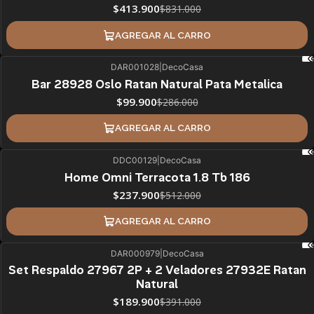
$413.900
$831.000
AGREGAR AL CARRO
DAR001028
|
DecoCasa
65%
BLACK OFF
Bar 28928 Oslo Ratan Natural Pata Metalica
$99.900
$286.000
AGREGAR AL CARRO
DDC00129
|
DecoCasa
54%
BLACK OFF
SALE
Home Omni Terracota 1.8 Tb 186
$237.900
$512.000
AGREGAR AL CARRO
DAR000979
|
DecoCasa
51%
BLACK OFF
Set Respaldo 27967 2P + 2 Veladores 27932E Ratan
Natural
$189.900
$391.000