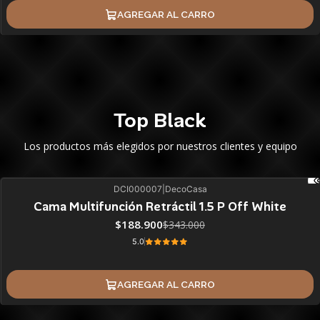
AGREGAR AL CARRO
Top Black
Los productos más elegidos por nuestros clientes y equipo
DCI000007
|
DecoCasa
45%
BLACK OFF
Cama Multifunción Retráctil 1.5 P Off White
$188.900
$343.000
5.0
AGREGAR AL CARRO