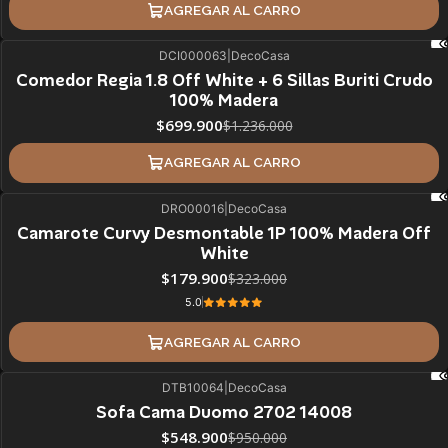
AGREGAR AL CARRO
DCI000063
|
DecoCasa
43%
BLACK OFF
Comedor Regia 1.8 Off White + 6 Sillas Buriti Crudo
100% Madera
ÚLTIMAS UNIDADES
$699.900
$1.236.000
AGREGAR AL CARRO
DRO00016
|
DecoCasa
44%
BLACK OFF
Camarote Curvy Desmontable 1P 100% Madera Off
White
$179.900
$323.000
5.0
AGREGAR AL CARRO
DTB10064
|
DecoCasa
42%
BLACK OFF
Sofa Cama Duomo 2702 14008
ÚLTIMAS UNIDADES
$548.900
$950.000