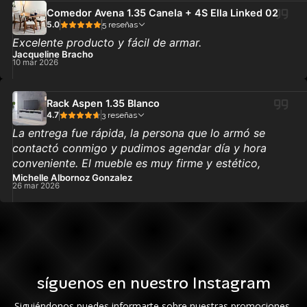
supera por lejos a la de las grandes tiendas, la mesa
Comedor Avena 1.35 Canela + 4S Ella Linked 02
de cuatro queda perfecto para un departamento, es
5.0
5 reseñas
grande el comedor.
Excelente producto y fácil de armar.
Jacqueline Bracho
10 mar 2026
Rack Aspen 1.35 Blanco
4.7
3 reseñas
La entrega fue rápida, la persona que lo armó se
contactó conmigo y pudimos agendar día y hora
conveniente. El mueble es muy firme y estético,
medidas exactas. Buena experiencia de inicio a fin.
Michelle Albornoz Gonzalez
26 mar 2026
síguenos en nuestro Instagram
Siguiéndonos puedes informarte sobre nuestras promociones,