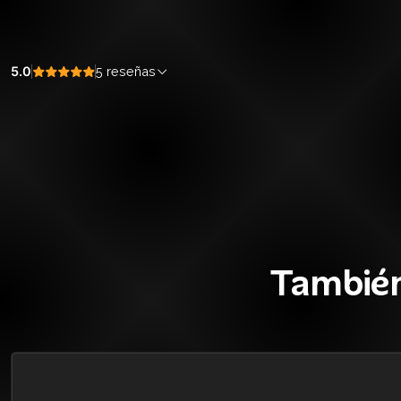
5.0
5 reseñas
También
35%
BLACK OFF