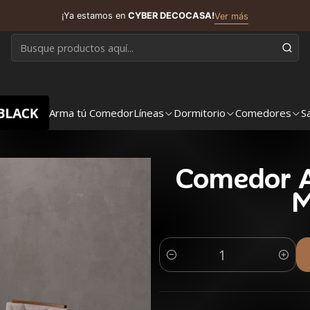
¡Ya estamos en
CYBER DECOCASA!
Ver más
BLACK
Arma tú Comedor
Líneas
Dormitorio
Comedores
S
Comedor A
M
Cantidad