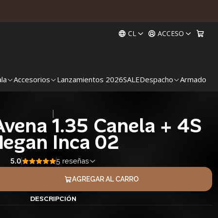
CL
ACCESO
ala
Accesorios
Lanzamientos 2026
SALE
Despacho
Armado
|
vena 1.35 Canela + 4S
egan Inca 02
5.0
5 reseñas
AGREGAR AL CARRO
DESCRIPCIÓN