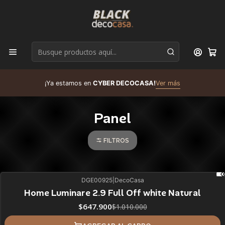
D
¡Ya estamos en
CYBER DECOCASA!
Ver más
R
Panel
FILTROS
DGE00925
|
DecoCasa
36%
BLACK OFF
Home Luminare 2.9 Full Off white Natural
ÚLTIMAS UNIDADES
$647.900
$1.010.000