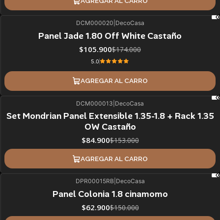
AGREGAR AL CARRO
DCM000020
|
DecoCasa
39%
BLACK OFF
Panel Jade 1.80 Off White Castaño
$105.900
$174.000
5.0
AGREGAR AL CARRO
DCM000013
|
DecoCasa
45%
BLACK OFF
Set Mondrian Panel Extensible 1.35-1.8 + Rack 1.35
OW Castaño
$84.900
$153.000
AGREGAR AL CARRO
DPR00015RB
|
DecoCasa
58%
BLACK OFF
SALE
Panel Colonia 1.8 cinamomo
ÚLTIMAS UNIDADES
$62.900
$150.000