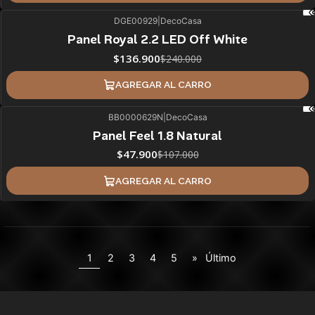
DGE00929
|
DecoCasa
43%
BLACK OFF
Panel Royal 2.2 LED Off White
ÚLTIMAS UNIDADES
$136.900
$240.000
AGREGAR AL CARRO
BB0000629N
|
DecoCasa
55%
BLACK OFF
SALE
Panel Feel 1.8 Natural
$47.900
$107.000
AGREGAR AL CARRO
1
2
3
4
5
»
Último