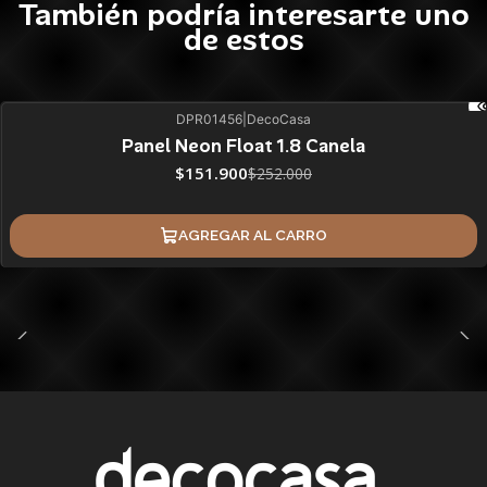
También podría interesarte uno
de estos
DPR01456
|
DecoCasa
40%
BLACK OFF
Panel Neon Float 1.8 Canela
$151.900
$252.000
AGREGAR AL CARRO