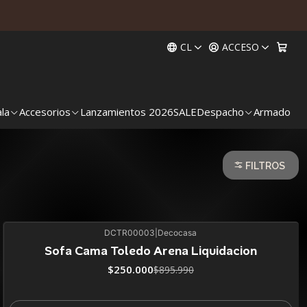
CL
ACCESO
ala
Accesorios
Lanzamientos 2026
SALE
Despacho
Armado
FILTROS
DCTR00003
|
Decocasa
72%
BLACK OFF
Sofa Cama Toledo Arena Liquidacion
Agotado
$250.000
$895.990