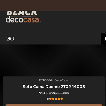
DTB10064
|
DecoCasa
42%
BLACK OFF
Sofa Cama Duomo 2702 14008
ÚLTIMAS UNIDADES
$548.900
$950.000
5.0