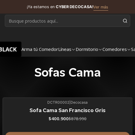
¡Ya estamos en
CYBER DECOCASA!
Ver más
BLACK
Arma tú Comedor
Líneas
Dormitorio
Comedores
S
Sofas Cama
DCTR00002
|
Decocasa
54%
BLACK OFF
SALE
Sofa Cama San Francisco Gris
ÚLTIMAS UNIDADES
$400.900
$878.990