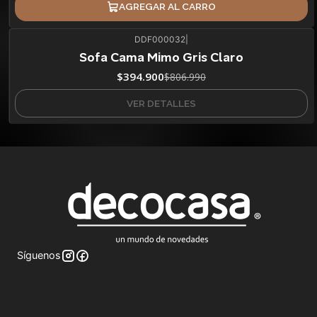
AGREGAR AL CARRO
DDF000032
|
51%
BLACK OFF
Sofa Cama Mimo Gris Claro
No disponible
$394.900
$806.990
VER DETALLES
Síguenos