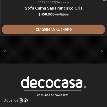
DCTR00002
|
Decocasa
54%
BLACK OFF
SALE
Sofa Cama San Francisco Gris
ÚLTIMAS UNIDADES
$400.900
$878.990
AGREGAR AL CARRO
Síguenos