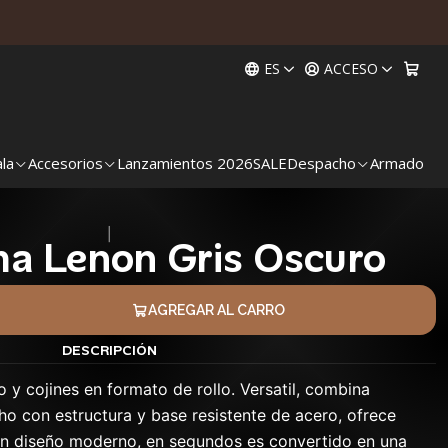
ES
ACCESO
ala
Accesorios
Lanzamientos 2026
SALE
Despacho
Armado
|
a Lenon Gris Oscuro
AGREGAR AL CARRO
DESCRIPCIÓN
y cojines en formato de rollo. Versatil, combina
ho con estructura y base resistente de acero, ofrece
Con diseño moderno, en segundos es convertido en una