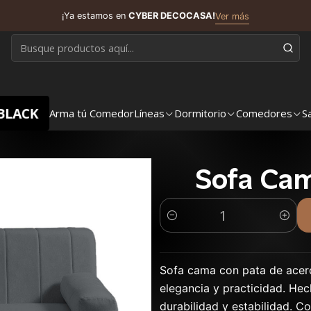
¡Ya estamos en
CYBER DECOCASA!
Ver más
BLACK
Arma tú Comedor
Líneas
Dormitorio
Comedores
S
Sofa Cam
Cantidad
Sofa cama con pata de acero 
elegancia y practicidad. Hec
durabilidad y estabilidad. 