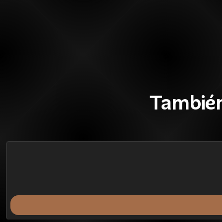
También
54%
BLACK OFF