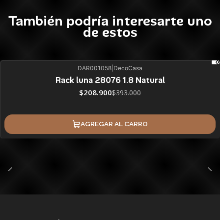
También podría interesarte uno
de estos
DAR001058
|
DecoCasa
47%
BLACK OFF
Rack luna 28076 1.8 Natural
$208.900
$393.000
AGREGAR AL CARRO