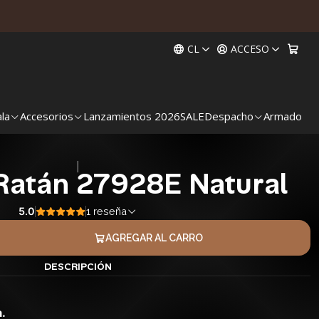
CL
ACCESO
ala
Accesorios
Lanzamientos 2026
SALE
Despacho
Armado
|
Ratán 27928E Natural
5.0
1 reseña
AGREGAR AL CARRO
DESCRIPCIÓN
.