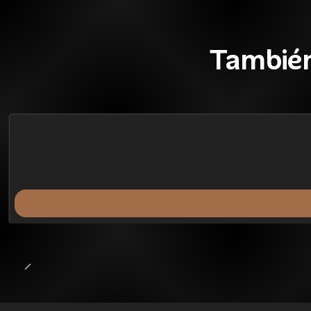
También
42%
BLACK OFF