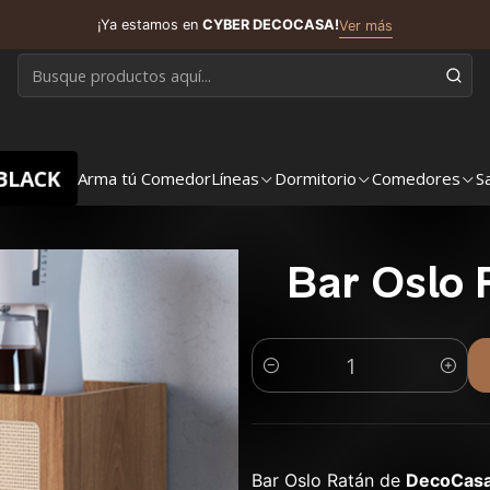
¡Ya estamos en
CYBER DECOCASA!
Ver más
BLACK
Arma tú Comedor
Líneas
Dormitorio
Comedores
S
Bar Oslo 
Cantidad
Bar Oslo Ratán de
DecoCasa