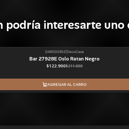
 podría interesarte uno 
DAR000953
|
DecoCasa
Bar 27928E Oslo Ratan Negro
$122.900
$211.000
AGREGAR AL CARRO