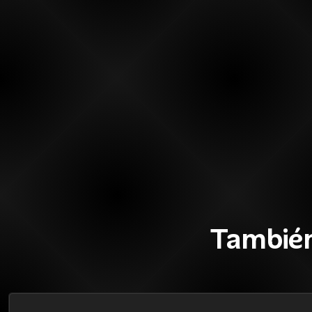
También
46%
BLACK OFF