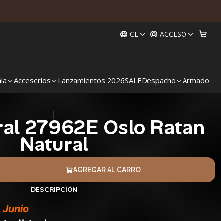
CL
ACCESO
ala
Accesorios
Lanzamientos 2026
SALE
Despacho
Armado
|
ral 27962E Oslo Ratan
Natural
AGREGAR AL CARRO
DESCRIPCIÓN
 Junio