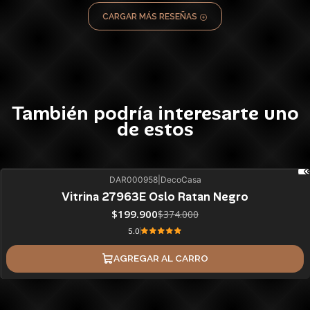
CARGAR MÁS RESEÑAS
También podría interesarte uno
de estos
DAR000958
|
DecoCasa
47%
BLACK OFF
Vitrina 27963E Oslo Ratan Negro
ÚLTIMAS UNIDADES
$199.900
$374.000
5.0
AGREGAR AL CARRO