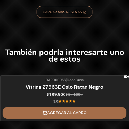
CARGAR MÁS RESEÑAS
También podría interesarte uno
de estos
DAR000958
|
DecoCasa
47%
BLACK OFF
Vitrina 27963E Oslo Ratan Negro
ÚLTIMAS UNIDADES
$199.900
$374.000
5.0
AGREGAR AL CARRO