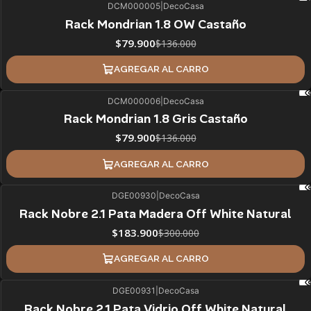
DCM000005
|
DecoCasa
41%
BLACK OFF
Rack Mondrian 1.8 OW Castaño
$79.900
$136.000
AGREGAR AL CARRO
DCM000006
|
DecoCasa
41%
BLACK OFF
Rack Mondrian 1.8 Gris Castaño
$79.900
$136.000
AGREGAR AL CARRO
DGE00930
|
DecoCasa
39%
BLACK OFF
Rack Nobre 2.1 Pata Madera Off White Natural
$183.900
$300.000
AGREGAR AL CARRO
DGE00931
|
DecoCasa
38%
BLACK OFF
Rack Nobre 2.1 Pata Vidrio Off White Natural