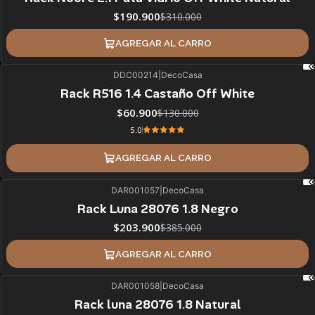
$190.900
$310.000
AGREGAR AL CARRO
DDC00214
|
DecoCasa
53%
BLACK OFF
Rack R516 1.4 Castaño Off White
$60.900
$130.000
5.0
AGREGAR AL CARRO
DAR001057
|
DecoCasa
47%
BLACK OFF
Rack Luna 28076 1.8 Negro
$203.900
$385.000
AGREGAR AL CARRO
DAR001058
|
DecoCasa
47%
BLACK OFF
Rack luna 28076 1.8 Natural