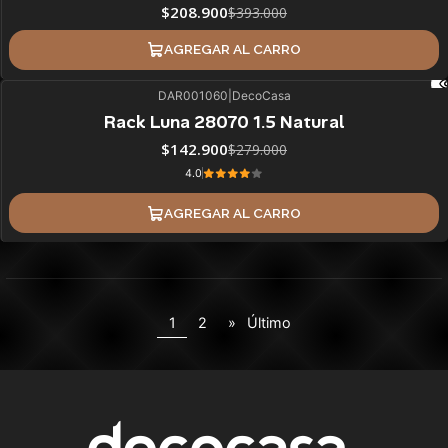
$208.900
$393.000
AGREGAR AL CARRO
DAR001060
|
DecoCasa
49%
BLACK OFF
Rack Luna 28070 1.5 Natural
$142.900
$279.000
4.0
AGREGAR AL CARRO
1
2
»
Último