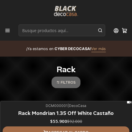
D
¡Ya estamos en
CYBER DECOCASA!
Ver más
R
Rack
FILTROS
DCM000001
|
DecoCasa
39%
BLACK OFF
Rack Mondrian 1.35 Off White Castaño
$55.900
$92.000