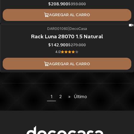
$208.900
$393.000
AGREGAR AL CARRO
DAR001060
|
DecoCasa
49%
BLACK OFF
Rack Luna 28070 1.5 Natural
$142.900
$279.000
4.0
AGREGAR AL CARRO
1
2
»
Último