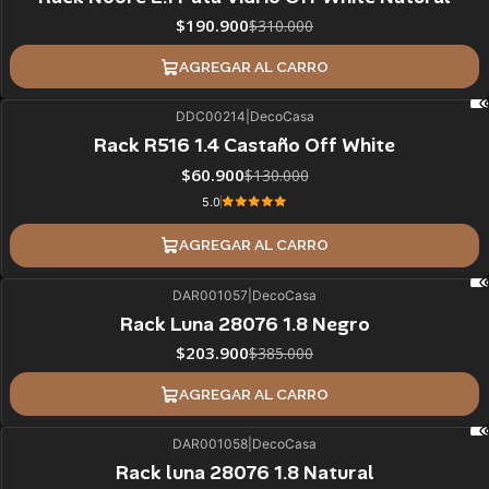
$190.900
$310.000
AGREGAR AL CARRO
DDC00214
|
DecoCasa
53%
BLACK OFF
Rack R516 1.4 Castaño Off White
$60.900
$130.000
5.0
AGREGAR AL CARRO
DAR001057
|
DecoCasa
47%
BLACK OFF
Rack Luna 28076 1.8 Negro
$203.900
$385.000
AGREGAR AL CARRO
DAR001058
|
DecoCasa
47%
BLACK OFF
Rack luna 28076 1.8 Natural