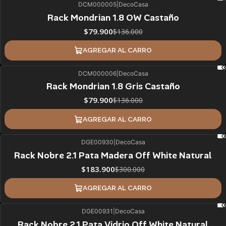
DCM000005
|
DecoCasa
41%
BLACK OFF
Rack Mondrian 1.8 OW Castaño
$79.900
$136.000
AGREGAR AL CARRO
DCM000006
|
DecoCasa
41%
BLACK OFF
Rack Mondrian 1.8 Gris Castaño
$79.900
$136.000
AGREGAR AL CARRO
DGE00930
|
DecoCasa
39%
BLACK OFF
Rack Nobre 2.1 Pata Madera Off White Natural
$183.900
$300.000
AGREGAR AL CARRO
DGE00931
|
DecoCasa
38%
BLACK OFF
Rack Nobre 2.1 Pata Vidrio Off White Natural