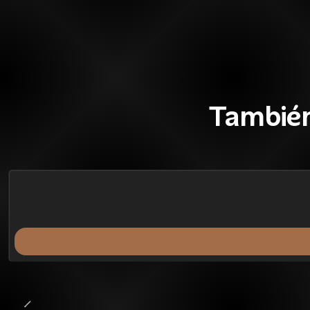
También
41%
BLACK OFF