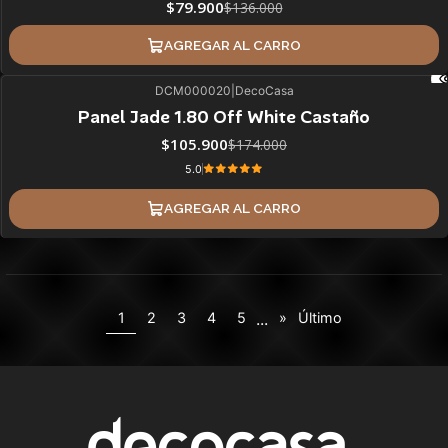
$79.900
$136.000
AGREGAR AL CARRO
DCM000020
|
DecoCasa
39%
BLACK OFF
Panel Jade 1.80 Off White Castaño
$105.900
$174.000
5.0
AGREGAR AL CARRO
...
1
2
3
4
5
»
Último