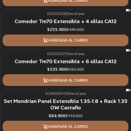
AGREGAR AL CARRO
DDC00226
|
DecoCasa
43%
BLACK OFF
Comedor Tm70 Extensible + 4 sillas CA12
ÚLTIMAS UNIDADES
$255.900
$449.000
AGREGAR AL CARRO
DDC00227
|
DecoCasa
42%
BLACK OFF
Comedor Tm70 Extensible + 6 sillas CA12
ÚLTIMAS UNIDADES
$335.900
$582.000
AGREGAR AL CARRO
DCM000013
|
DecoCasa
45%
BLACK OFF
Set Mondrian Panel Extensible 1.35-1.8 + Rack 1.35
OW Castaño
$84.900
$153.000
AGREGAR AL CARRO