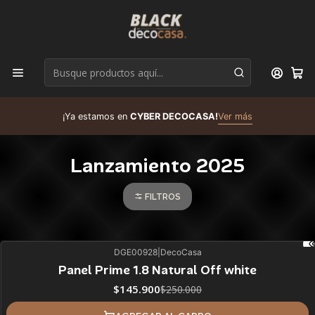
D
¡Ya estamos en
CYBER DECOCASA!
Ver más
R
Lanzamiento 2025
FILTROS
DGE00928
|
DecoCasa
42%
BLACK OFF
Panel Prime 1.8 Natural Off white
$145.900
$250.000