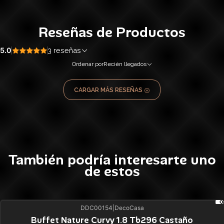
Reseñas de Productos
5.0
3 reseñas
Ordenar por
Recién llegados
CARGAR MÁS RESEÑAS
También podría interesarte uno
de estos
DDC00154
|
DecoCasa
44%
BLACK OFF
Buffet Nature Curvy 1.8 Tb296 Castaño
Agotado