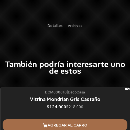
Detalles
Archivos
También podría interesarte uno
de estos
DCM000010
|
DecoCasa
43%
BLACK OFF
Vitrina Mondrian Gris Castaño
$124.900
$218.000
AGREGAR AL CARRO