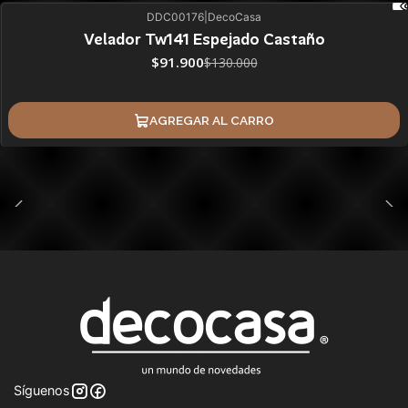
DDC00176
|
DecoCasa
29%
BLACK OFF
SALE
Velador Tw141 Espejado Castaño
$91.900
$130.000
AGREGAR AL CARRO
Síguenos