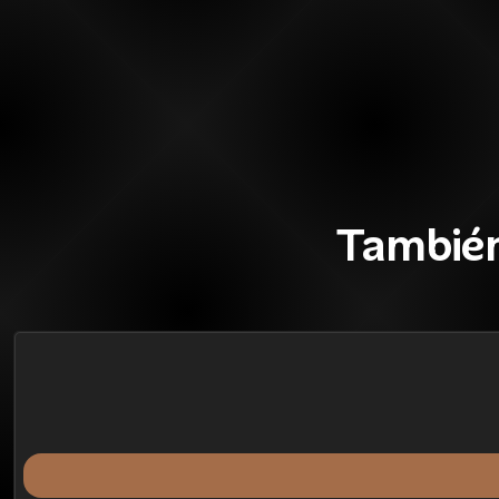
También
52%
BLACK OFF