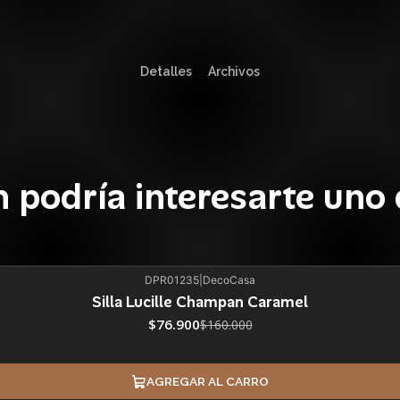
Detalles
Archivos
 podría interesarte uno 
DPR01235
|
DecoCasa
Silla Lucille Champan Caramel
$76.900
$160.000
AGREGAR AL CARRO