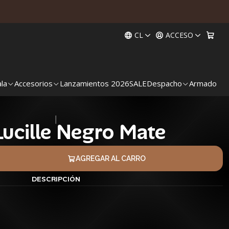
CL
ACCESO
ala
Accesorios
Lanzamientos 2026
SALE
Despacho
Armado
|
 Lucille Negro Mate
AGREGAR AL CARRO
DESCRIPCIÓN