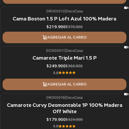
DRO00013
|
DecoCasa
41%
BLACK OFF
Cama Boston 1.5 P Loft Azul 100% Madera
$219.900
$370.000
AGREGAR AL CARRO
DCI000011
|
DecoCasa
31%
BLACK OFF
Camarote Triple Mari 1.5 P
$249.900
$360.000
5.0
AGREGAR AL CARRO
DRO00016
|
DecoCasa
44%
BLACK OFF
Camarote Curvy Desmontable 1P 100% Madera
Off White
$179.900
$323.000
5.0