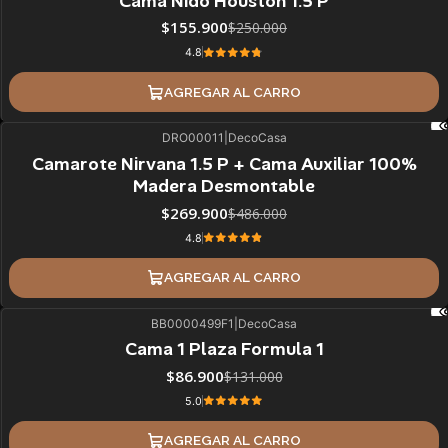
Cama Nido Houston 1.5 P
$155.900
$250.000
4.8
AGREGAR AL CARRO
DRO00011
|
DecoCasa
44%
BLACK OFF
Camarote Nirvana 1.5 P + Cama Auxiliar 100%
Madera Desmontable
$269.900
$486.000
4.8
AGREGAR AL CARRO
BB0000499F1
|
DecoCasa
34%
BLACK OFF
Cama 1 Plaza Formula 1
$86.900
$131.000
5.0
AGREGAR AL CARRO