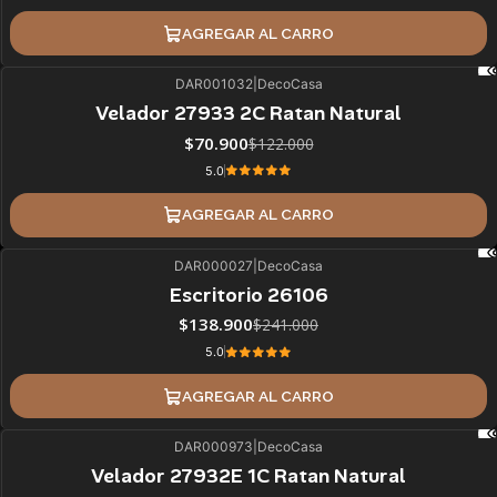
AGREGAR AL CARRO
DAR001032
|
DecoCasa
42%
BLACK OFF
Velador 27933 2C Ratan Natural
$70.900
$122.000
5.0
AGREGAR AL CARRO
DAR000027
|
DecoCasa
42%
BLACK OFF
Escritorio 26106
$138.900
$241.000
5.0
AGREGAR AL CARRO
DAR000973
|
DecoCasa
51%
BLACK OFF
Velador 27932E 1C Ratan Natural