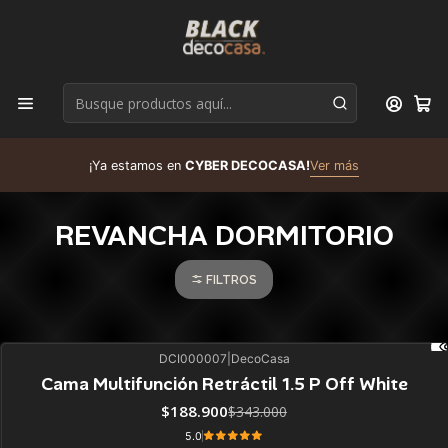
D
¡Ya estamos en
CYBER DECOCASA!
Ver más
R
REVANCHA DORMITORIO
FILTROS
DCI000007
|
DecoCasa
45%
BLACK OFF
Cama Multifunción Retráctil 1.5 P Off White
$188.900
$343.000
5.0