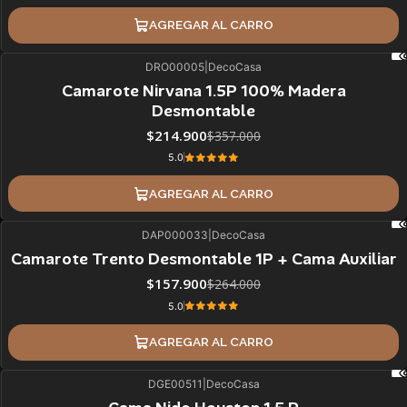
AGREGAR AL CARRO
DRO00005
|
DecoCasa
40%
BLACK OFF
Camarote Nirvana 1.5P 100% Madera
Desmontable
$214.900
$357.000
5.0
AGREGAR AL CARRO
DAP000033
|
DecoCasa
40%
BLACK OFF
Camarote Trento Desmontable 1P + Cama Auxiliar
$157.900
$264.000
5.0
AGREGAR AL CARRO
DGE00511
|
DecoCasa
38%
BLACK OFF