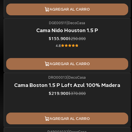
AGREGAR AL CARRO
DGE00511
|
DecoCasa
38%
BLACK OFF
Cama Nido Houston 1.5 P
$155.900
$250.000
4.8
AGREGAR AL CARRO
DRO00013
|
DecoCasa
41%
BLACK OFF
Cama Boston 1.5 P Loft Azul 100% Madera
$219.900
$370.000
AGREGAR AL CARRO
DAR001032
|
DecoCasa