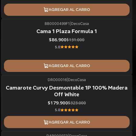
AGREGAR AL CARRO
BB0000499F1
|
DecoCasa
34%
BLACK OFF
Cama 1 Plaza Formula 1
$86.900
$131.000
5.0
AGREGAR AL CARRO
DRO00016
|
DecoCasa
44%
BLACK OFF
Camarote Curvy Desmontable 1P 100% Madera
Off White
$179.900
$323.000
5.0
AGREGAR AL CARRO
DAR000973
|
DecoCasa