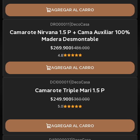
AGREGAR AL CARRO
DRO00011
|
DecoCasa
44%
BLACK OFF
Camarote Nirvana 1.5 P + Cama Auxiliar 100%
Madera Desmontable
$269.900
$486.000
4.8
AGREGAR AL CARRO
DCI000011
|
DecoCasa
31%
BLACK OFF
Camarote Triple Mari 1.5 P
$249.900
$360.000
5.0
AGREGAR AL CARRO
DAR000027
|
DecoCasa