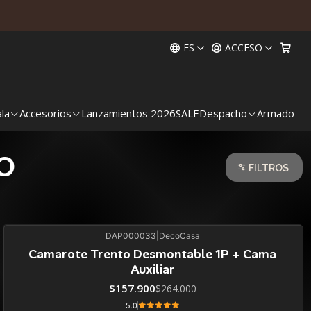
ES
ACCESO
ala
Accesorios
Lanzamientos 2026
SALE
Despacho
Armado
O
FILTROS
DAP000033
|
DecoCasa
40%
BLACK OFF
Camarote Trento Desmontable 1P + Cama
Auxiliar
$157.900
$264.000
5.0