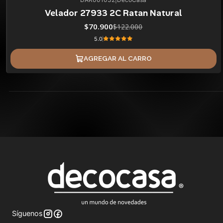
42%
BLACK OFF
Velador 27933 2C Ratan Natural
$70.900
$122.000
5.0
AGREGAR AL CARRO
Síguenos