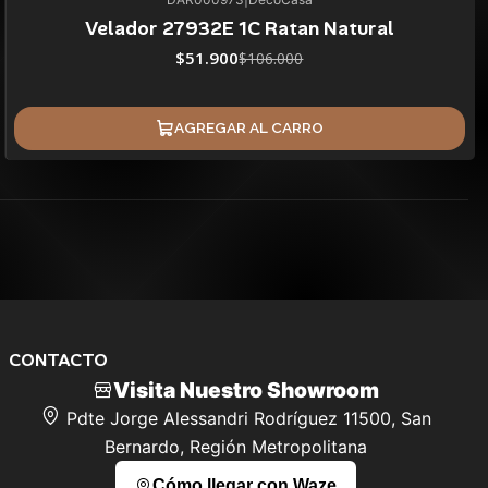
51%
BLACK OFF
Velador 27932E 1C Ratan Natural
$51.900
$106.000
AGREGAR AL CARRO
CONTACTO
Visita Nuestro Showroom
Pdte Jorge Alessandri Rodríguez 11500, San
Bernardo, Región Metropolitana
Cómo llegar con Waze