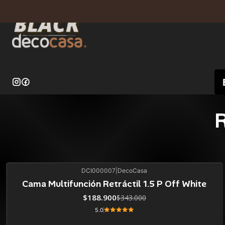
DCI000007
|
DecoCasa
45%
BLACK OFF
Cama Multifunción Retráctil 1.5 P Off White
$188.900
$343.000
5.0