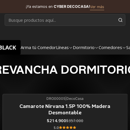
¡Ya estamos en
CYBER DECOCASA!
Ver más
BLACK
Arma tú Comedor
Líneas
Dormitorio
Comedores
S
REVANCHA DORMITORI
DRO00005
|
DecoCasa
40%
BLACK OFF
Camarote Nirvana 1.5P 100% Madera
Desmontable
$214.900
$357.000
5.0