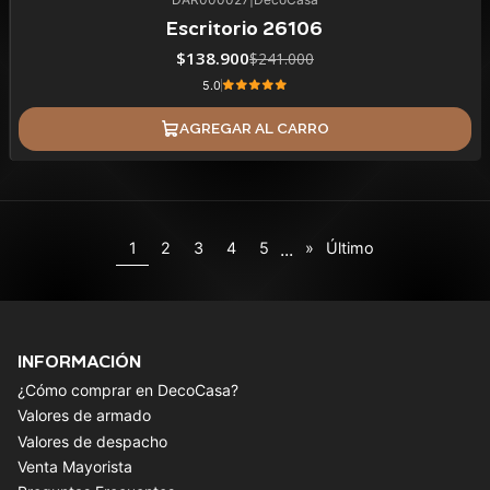
42%
BLACK OFF
Escritorio 26106
$138.900
$241.000
5.0
AGREGAR AL CARRO
...
1
2
3
4
5
»
Último
INFORMACIÓN
¿Cómo comprar en DecoCasa?
Valores de armado
Valores de despacho
Venta Mayorista