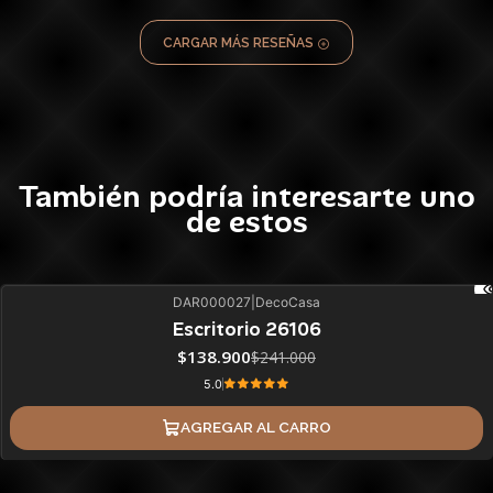
CARGAR MÁS RESEÑAS
También podría interesarte uno
de estos
DAR000027
|
DecoCasa
42%
BLACK OFF
Escritorio 26106
$138.900
$241.000
5.0
AGREGAR AL CARRO