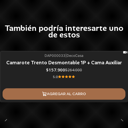
También podría interesarte uno
de estos
DAP000033
|
DecoCasa
40%
BLACK OFF
Camarote Trento Desmontable 1P + Cama Auxiliar
$157.900
$264.000
5.0
AGREGAR AL CARRO