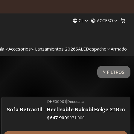
CL
ACCESO
ala
Accesorios
Lanzamientos 2026
SALE
Despacho
Armado
FILTROS
DHE00001
|
Decocasa
33%
BLACK OFF
Sofa Retractil - Reclinable Nairobi Beige 2.18 m
ÚLTIMAS UNIDADES
$647.900
$971.000