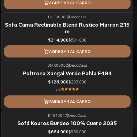
AGREGAR AL CARRO
DHE00003
|
Decocasa
37%
BLACK OFF
Sofa Cama Reclinable Blend Rustico Marron 2.15
m
$314.900
$501.000
AGREGAR AL CARRO
DMX00002
|
DecoCasa
37%
BLACK OFF
Poltrona Xangai Verde Pahla F494
$126.900
$203.000
5.0
AGREGAR AL CARRO
DTB10047
|
DecoCasa
32%
BLACK OFF
SALE
Sofá Kouros Burdeo 100% Cuero 2035
ÚLTIMAS UNIDADES
$664.900
$980.000