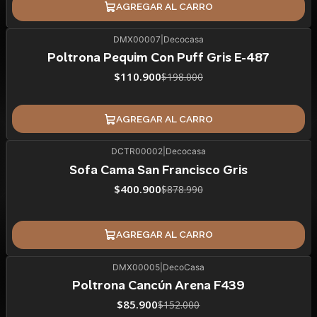
AGREGAR AL CARRO
DMX00007
|
Decocasa
44%
BLACK OFF
Poltrona Pequim Con Puff Gris E-487
ÚLTIMAS UNIDADES
$110.900
$198.000
AGREGAR AL CARRO
DCTR00002
|
Decocasa
54%
BLACK OFF
SALE
Sofa Cama San Francisco Gris
ÚLTIMAS UNIDADES
$400.900
$878.990
AGREGAR AL CARRO
DMX00005
|
DecoCasa
43%
BLACK OFF
Poltrona Cancún Arena F439
ÚLTIMAS UNIDADES
$85.900
$152.000