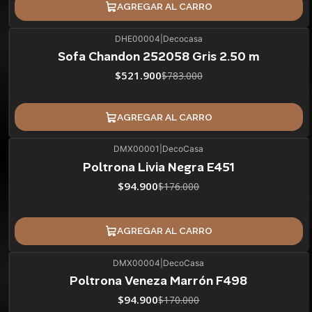
AGREGAR AL CARRO
DHE00004
|
Decocasa
33%
BLACK OFF
Sofa Chandon 252058 Gris 2.50 m
$521.900
$783.000
AGREGAR AL CARRO
DMX00001
|
DecoCasa
46%
BLACK OFF
Poltrona Livia Negra E451
$94.900
$176.000
AGREGAR AL CARRO
DMX00004
|
DecoCasa
44%
BLACK OFF
Poltrona Veneza Marrón F498
ÚLTIMAS UNIDADES
$94.900
$170.000