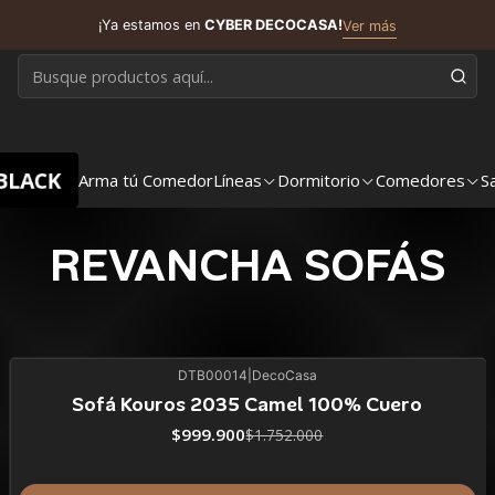
¡Ya estamos en
CYBER DECOCASA!
Ver más
BLACK
Arma tú Comedor
Líneas
Dormitorio
Comedores
S
REVANCHA SOFÁS
DTB00014
|
DecoCasa
43%
BLACK OFF
Sofá Kouros 2035 Camel 100% Cuero
$999.900
$1.752.000