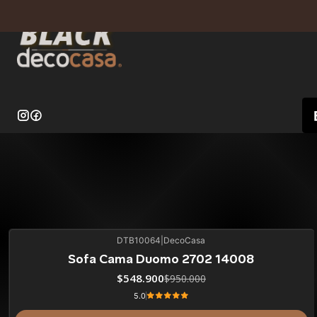
DTB10064
|
DecoCasa
42%
BLACK OFF
Sofa Cama Duomo 2702 14008
ÚLTIMAS UNIDADES
$548.900
$950.000
5.0