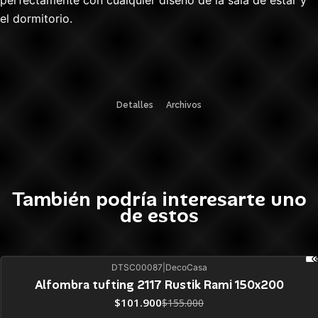
perfectamente con cualquier diseño de la sala de estar y
el dormitorio.
Detalles
Archivos
También podría interesarte uno
de estos
DTSC00087
|
DecoCasa
34%
BLACK OFF
Alfombra tufting 2117 Rustik Rami 150x200
Agotado
$101.900
$155.000