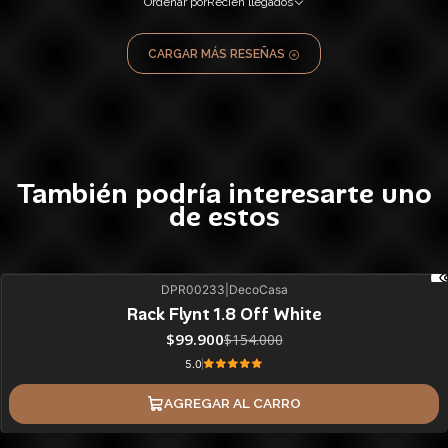
Ordenar por
Recién llegados
CARGAR MÁS RESEÑAS
También podría interesarte uno
de estos
DPR00233
|
DecoCasa
35%
BLACK OFF
Rack Flynt 1.8 Off White
$99.900
$154.000
5.0
AGREGAR AL CARRO