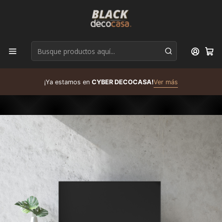
D
¡Ya estamos en
CYBER DECOCASA!
Ver más
R