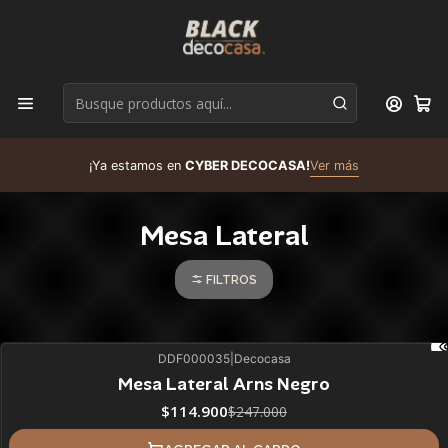
D
¡Ya estamos en
CYBER DECOCASA!
Ver más
R
Mesa Lateral
FILTROS
DDF000035
|
Decocasa
53%
BLACK OFF
Mesa Lateral Arns Negro
ÚLTIMAS UNIDADES
$114.900
$247.000