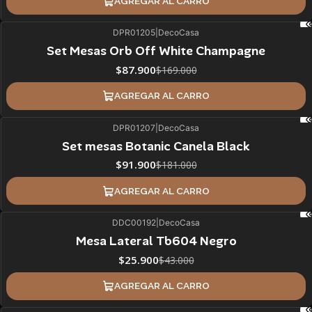
AGREGAR AL CARRO
DPR01205
|
DecoCasa
48%
BLACK OFF
Set Mesas Orb Off White Champagne
ÚLTIMAS UNIDADES
$87.900
$169.000
AGREGAR AL CARRO
DPR01207
|
DecoCasa
49%
BLACK OFF
Set mesas Botanic Canela Black
ÚLTIMAS UNIDADES
$91.900
$181.000
AGREGAR AL CARRO
DDC00192
|
DecoCasa
40%
BLACK OFF
Mesa Lateral Tb604 Negro
ÚLTIMAS UNIDADES
$25.900
$43.000
AGREGAR AL CARRO