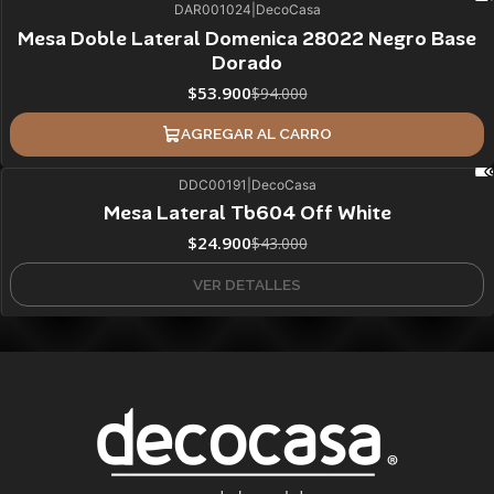
DAR001024
|
DecoCasa
43%
BLACK OFF
Mesa Doble Lateral Domenica 28022 Negro Base
Dorado
$53.900
$94.000
AGREGAR AL CARRO
DDC00191
|
DecoCasa
42%
BLACK OFF
Mesa Lateral Tb604 Off White
Agotado
$24.900
$43.000
VER DETALLES