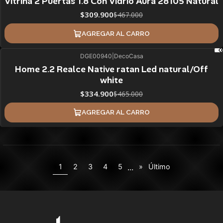
Vitrina 2 Puertas 1.8 Con Vidrio Aura 28105 Natural
$309.900
$467.000
AGREGAR AL CARRO
DGE00940
|
DecoCasa
28%
BLACK OFF
Home 2.2 Realce Native ratan Led natural/Off
white
$334.900
$465.000
AGREGAR AL CARRO
...
1
2
3
4
5
»
Último