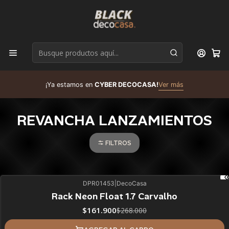
D
¡Ya estamos en
CYBER DECOCASA!
Ver más
R
REVANCHA LANZAMIENTOS
FILTROS
DPR01453
|
DecoCasa
40%
BLACK OFF
Rack Neon Float 1.7 Carvalho
$161.900
$268.000