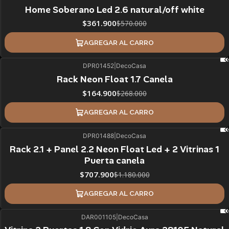
37%
BLACK OFF
Home Soberano Led 2.6 natural/off white
$361.900
$570.000
AGREGAR AL CARRO
DPR01452
|
DecoCasa
38%
BLACK OFF
Rack Neon Float 1.7 Canela
$164.900
$268.000
AGREGAR AL CARRO
DPR01488
|
DecoCasa
40%
BLACK OFF
Rack 2.1 + Panel 2.2 Neon Float Led + 2 Vitrinas 1
ÚLTIMAS UNIDADES
Puerta canela
$707.900
$1.180.000
AGREGAR AL CARRO
DAR001105
|
DecoCasa
34%
BLACK OFF