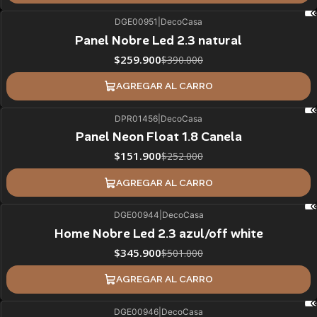
DGE00951
|
DecoCasa
33%
BLACK OFF
Panel Nobre Led 2.3 natural
$259.900
$390.000
AGREGAR AL CARRO
DPR01456
|
DecoCasa
40%
BLACK OFF
Panel Neon Float 1.8 Canela
$151.900
$252.000
AGREGAR AL CARRO
DGE00944
|
DecoCasa
31%
BLACK OFF
Home Nobre Led 2.3 azul/off white
$345.900
$501.000
AGREGAR AL CARRO
DGE00946
|
DecoCasa