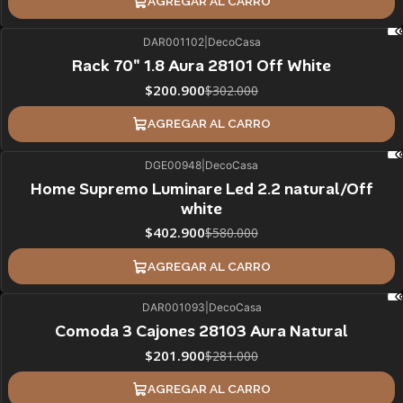
AGREGAR AL CARRO
DAR001102
|
DecoCasa
33%
BLACK OFF
Rack 70" 1.8 Aura 28101 Off White
$200.900
$302.000
AGREGAR AL CARRO
DGE00948
|
DecoCasa
31%
BLACK OFF
Home Supremo Luminare Led 2.2 natural/Off
white
$402.900
$580.000
AGREGAR AL CARRO
DAR001093
|
DecoCasa
28%
BLACK OFF
Comoda 3 Cajones 28103 Aura Natural
$201.900
$281.000
AGREGAR AL CARRO