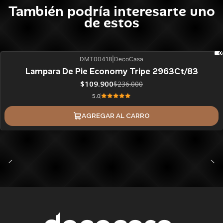
También podría interesarte uno
de estos
DMT00418
|
DecoCasa
53%
BLACK OFF
SALE
Lampara De Pie Economy Tripe 2963Ct/83
ÚLTIMAS UNIDADES
$109.900
$236.000
5.0
AGREGAR AL CARRO