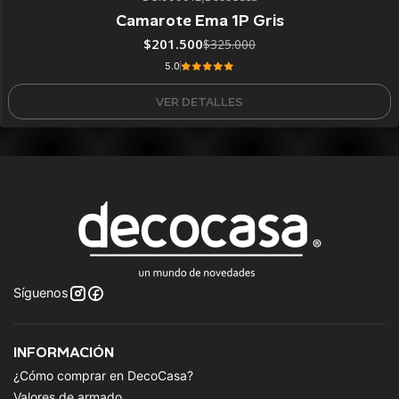
38%
BLACK OFF
Camarote Ema 1P Gris
No disponible
$201.500
$325.000
5.0
VER DETALLES
Síguenos
INFORMACIÓN
¿Cómo comprar en DecoCasa?
Valores de armado