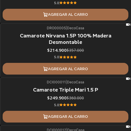
5.0
AGREGAR AL CARRO
DRO00005
|
DecoCasa
40%
BLACK OFF
Camarote Nirvana 1.5P 100% Madera
Desmontable
$214.900
$357.000
5.0
AGREGAR AL CARRO
DCI000011
|
DecoCasa
31%
BLACK OFF
Camarote Triple Mari 1.5 P
$249.900
$360.000
5.0
AGREGAR AL CARRO
DCI000012
|
DecoCasa