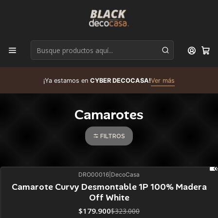
D
¡Ya estamos en
CYBER DECOCASA!
Ver más
R
Camarotes
FILTROS
DRO00016
|
DecoCasa
44%
BLACK OFF
Camarote Curvy Desmontable 1P 100% Madera
Off White
$179.900
$323.000