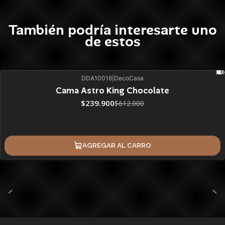
También podría interesarte uno
de estos
DDA10016
|
DecoCasa
61%
BLACK OFF
SALE
Cama Astro King Chocolate
ÚLTIMAS UNIDADES
$239.900
$612.000
AGREGAR AL CARRO