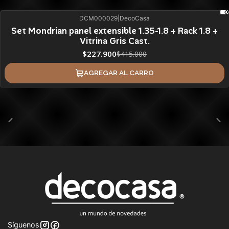
DCM000029
|
DecoCasa
45%
BLACK OFF
Set Mondrian panel extensible 1.35-1.8 + Rack 1.8 +
Vitrina Gris Cast.
$227.900
$415.000
AGREGAR AL CARRO
Síguenos