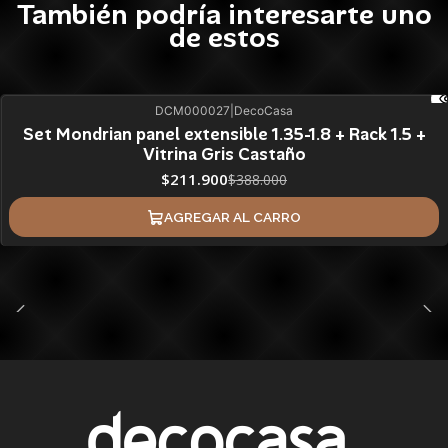
También podría interesarte uno
de estos
DCM000027
|
DecoCasa
45%
BLACK OFF
Set Mondrian panel extensible 1.35-1.8 + Rack 1.5 +
Vitrina Gris Castaño
$211.900
$388.000
AGREGAR AL CARRO