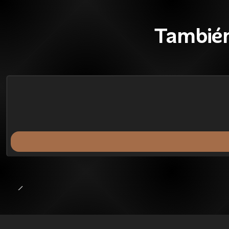
También
36%
BLACK OFF