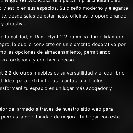
.2 Negro de DecoCasa, una pieza imprescindible para
d y estilo en sus espacios. Su diseño moderno y elegante
te, desde salas de estar hasta oficinas, proporcionando
y atractivo.
alta calidad, el Rack Flynt 2.2 combina durabilidad con
egro, lo que lo convierte en un elemento decorativo por
amplias opciones de almacenamiento, permitiendo
nera ordenada y con fácil acceso.
t 2.2 de otros muebles es su versatilidad y el equilibrio
. Ideal para exhibir libros, plantas, o artículos
ansformará tu espacio en un lugar más acogedor y
lor del armado a través de nuestro sitio web para
te pierdas la oportunidad de mejorar tu hogar con este