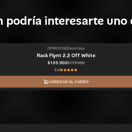
 podría interesarte uno 
DPR00236
|
DecoCasa
Rack Flynt 2.2 Off White
$109.900
$173.000
5.0
AGREGAR AL CARRO