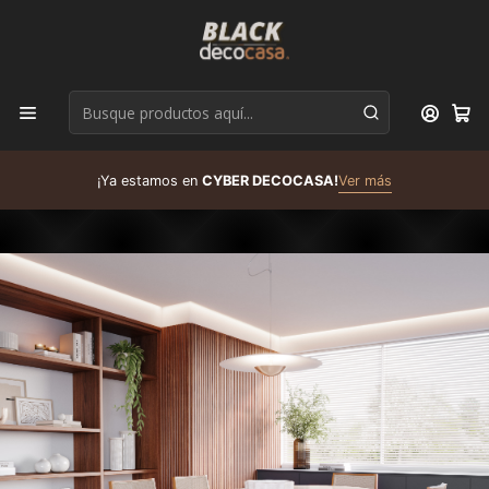
D
¡Ya estamos en
CYBER DECOCASA!
Ver más
R