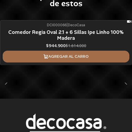
de estos
DCI000066
|
DecoCasa
41%
BLACK OFF
Comedor Regia Oval 2.1 + 6 Sillas Ipe Linho 100%
Madera
ÚLTIMAS UNIDADES
$944.900
$1.614.000
AGREGAR AL CARRO