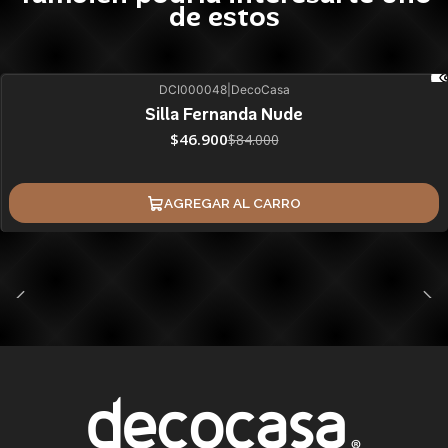
de estos
DCI000048
|
DecoCasa
44%
BLACK OFF
Silla Fernanda Nude
$46.900
$84.000
AGREGAR AL CARRO