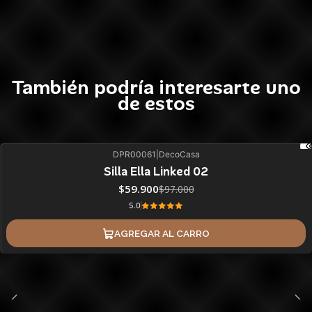
También podría interesarte uno
de estos
DPR00061
|
DecoCasa
38%
BLACK OFF
Silla Ella Linked 02
$59.900
$97.000
5.0
AGREGAR AL CARRO