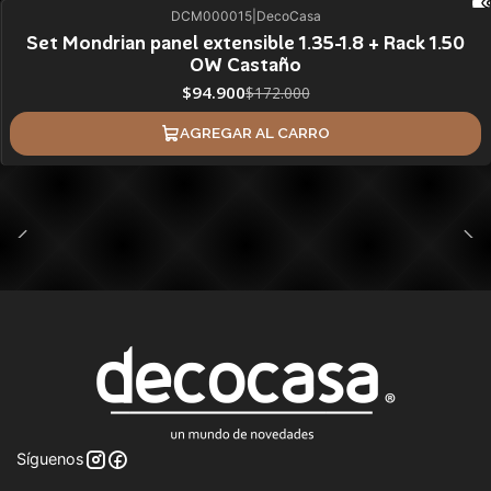
DCM000015
|
DecoCasa
45%
BLACK OFF
Set Mondrian panel extensible 1.35-1.8 + Rack 1.50
OW Castaño
$94.900
$172.000
AGREGAR AL CARRO
Síguenos