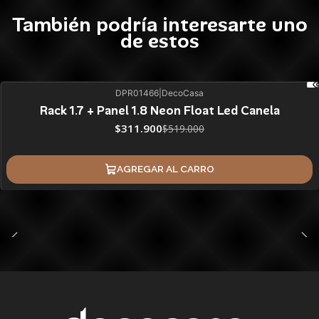
También podría interesarte uno
de estos
DPR01466
|
DecoCasa
40%
BLACK OFF
Rack 1.7 + Panel 1.8 Neon Float Led Canela
ÚLTIMAS UNIDADES
$311.900
$519.000
AGREGAR AL CARRO