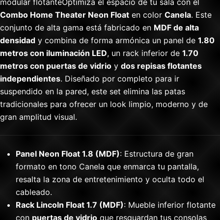
modular flotanteOptimiza el espacio de tu sala con el
Combo Home Theater Neon Float
en color
Canela
. Este
conjunto de alta gama está fabricado en
MDF de alta
densidad
y combina de forma armónica un panel de
1.80
metros con iluminación LED
, un rack inferior de
1.70
metros con puertas de vidrio
y
dos repisas flotantes
independientes
. Diseñado por completo para ir
suspendido en la pared, este set elimina las patas
tradicionales para ofrecer un look limpio, moderno y de
gran amplitud visual.
Panel Neon Float 1.8 (MDF)
: Estructura de gran
formato en tono Canela que enmarca tu pantalla,
resalta la zona de entretenimiento y oculta todo el
cableado.
Rack Lincoln Float 1.7 (MDF)
: Mueble inferior flotante
con
puertas de vidrio
que resguardan tus consolas