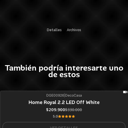
Detalles
Archivos
También podría interesarte uno
de estos
DGE00926
|
DecoCasa
36%
BLACK OFF
Home Royal 2.2 LED Off White
Agotado
$209.900
$330.000
5.0
VER DETALLES