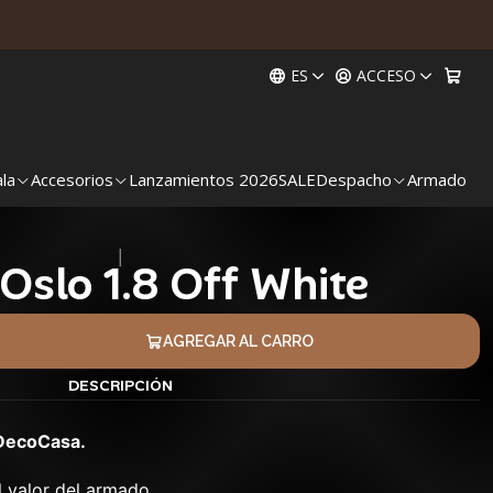
ES
ACCESO
ala
Accesorios
Lanzamientos 2026
SALE
Despacho
Armado
|
Oslo 1.8 Off White
AGREGAR AL CARRO
DESCRIPCIÓN
DecoCasa.
l valor del armado.