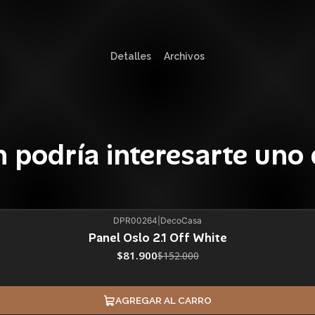
Detalles
Archivos
 podría interesarte uno 
DPR00264
|
DecoCasa
Panel Oslo 2.1 Off White
$81.900
$152.000
AGREGAR AL CARRO