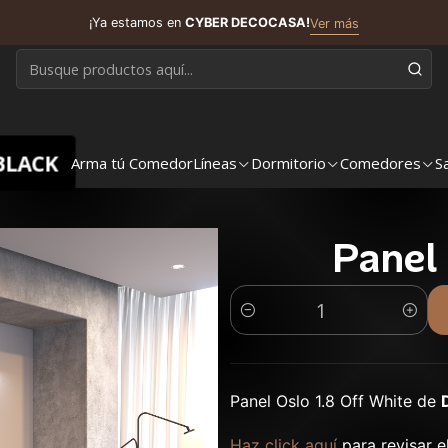
¡Ya estamos en
CYBER DECOCASA!
Ver más
BLACK
Arma tú Comedor
Líneas
Dormitorio
Comedores
S
Panel 
Cantidad
Panel Oslo 1.8 Off White de
Haz click aquí
para revisar e