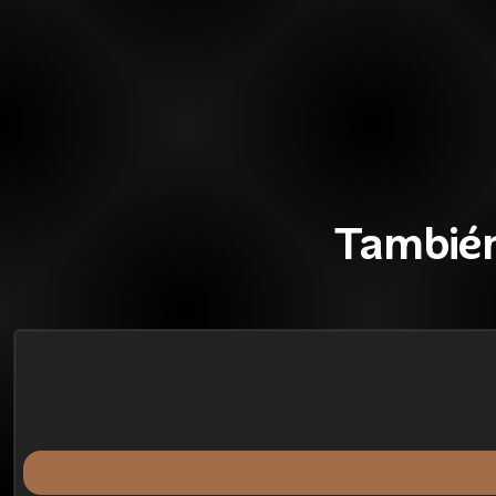
También
46%
BLACK OFF