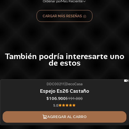
Ordenar por
Más Reciente
CARGAR MÁS RESEÑAS
También podría interesarte uno
de estos
DDC00211
|
DecoCasa
44%
BLACK OFF
Espejo Es26 Castaño
ÚLTIMAS UNIDADES
$106.900
$191.000
5.0
AGREGAR AL CARRO